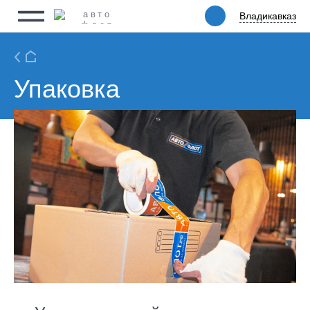
Владикавказ
Владикавказ
Физическим лицам
Юридическим лицам
Ритейл
Упаковка
Услуги
Цены
Автопарк
Акции
Упаковка
О компании