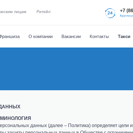
+7 (8
еским лицам
Ритейл
Круглосу
Франшиза
О компании
Вакансии
Контакты
Такси
Отзывы клиентов
Водителям
Часто задаваемые 
Наши партнеры
Новости и события
Сборка-разборка мебели
д
Аренда погрузчика
Документы
Вызов эвакуатора
Помощь на дорогах
ДАННЫХ
ЕРМИНОЛОГИЯ
ерсональных данных (далее – Политика)
определяет цели 
еры защиты персональных данных в Обществе с ограниченн