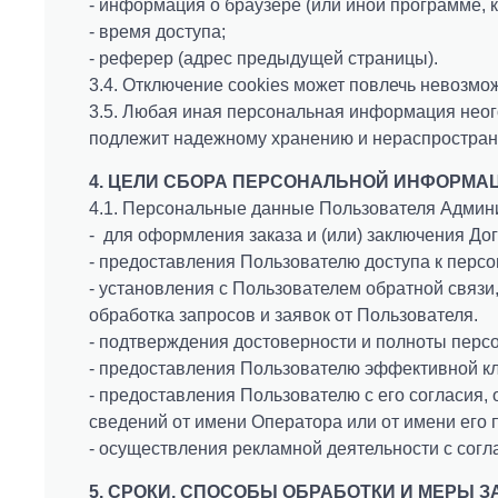
- информация о браузере (или иной программе, к
- время доступа;
- реферер (адрес предыдущей страницы).
3.4. Отключение cookies может повлечь невозмо
3.5. Любая иная персональная информация неого
О
подлежит надежному хранению и нераспространен
В
С
Н
4. ЦЕЛИ СБОРА ПЕРСОНАЛЬНОЙ ИНФОРМА
4.1. Персональные данные Пользователя Админи
М
З
- для оформления заказа и (или) заключения Дог
М
О
- предоставления Пользователю доступа к перс
П
- установления с Пользователем обратной связи
На
С
обработка запросов и заявок от Пользователя.
- подтверждения достоверности и полноты перс
У
- предоставления Пользователю эффективной кл
П
Су
- предоставления Пользователю с его согласия,
С
сведений от имени Оператора или от имени его 
Т
- осуществления рекламной деятельности с согл
И
О
О
5. СРОКИ, СПОСОБЫ ОБРАБОТКИ И МЕРЫ