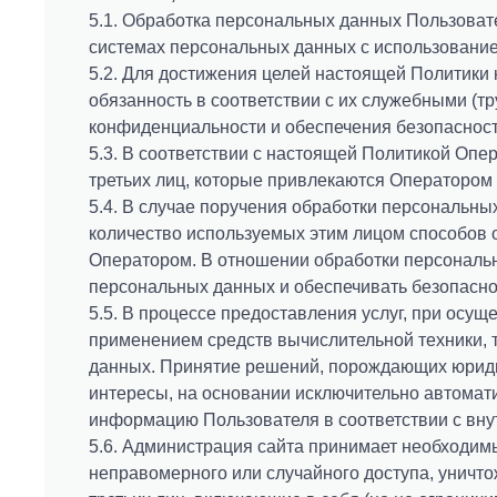
У
5.1. Обработка персональных данных Пользоват
Те
Ч
системах персональных данных с использованием
5.2. Для достижения целей настоящей Политики 
Н
обязанность в соответствии с их служебными (т
Н
E-
конфиденциальности и обеспечения безопасност
И
5.3. В соответствии с настоящей Политикой Опе
Я
третьих лиц, которые привлекаются Оператором
5.4. В случае поручения обработки персональны
Е
количество используемых этим лицом способов
С
Оператором. В отношении обработки персональн
С
персональных данных и обеспечивать безопасно
В
5.5. В процессе предоставления услуг, при осу
применением средств вычислительной техники, 
К
данных. Принятие решений, порождающих юриди
интересы, на основании исключительно автомат
информацию Пользователя в соответствии с вну
5.6. Администрация сайта принимает необходи
неправомерного или случайного доступа, уничто