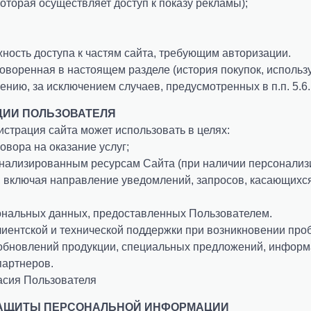
оторая осуществляет доступ к показу рекламы);
жность доступа к частям сайта, требующим авторизации.
воренная в настоящем разделе (история покупок, использ
ставить свой отзыв о нас
ию, за исключением случаев, предусмотренных в п.п. 5.6. 
ыберите город
Номер купона
тать партнером
е нашли ответ? Задайте свой вопрос
ЦИИ ПОЛЬЗОВАТЕЛЯ
Ваше имя
страция сайта может использовать в целях:
осква
Владивосток
аключить договор
овора на оказание услуг;
Ваше имя
Ваше имя
ытищи
Воронеж
плата-online
Дата заказа
онализированным ресурсам Сайта (при наличии персонализ
одольск
Ижевск
, включая направление уведомлений, запросов, касающихся
Электронная почта
Ваше имя
значение платежа
анкт-Петербург
Красноярск
Электронная почта
Электронная почта
ональных данных, предоставленных Пользователем.
льяновск
Сочи
Фамилия
иентской и технической поддержки при возникновении про
ермь
Казань
мма (руб.)
+7 (___) ___-__-__
Ваш телефон
 обновлений продукции, специальных предложений, информ
Ваше имя
Ваше имя
Ваше имя
Ваше имя
аратов
Краснодар
партнеров.
+7 (___) ___-__-__
+7 (___) ___-__-__
ольятти
Рязань
Имя
асия Пользователя
мя *
цените
мск
Барнаул
Ваш email
 ЗАЩИТЫ ПЕРСОНАЛЬНОЙ ИНФОРМАЦИИ
Ваш телефон
Ваш телефон
Ваш телефон
Ваш телефон