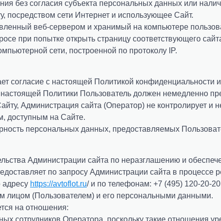
ния без согласия субъекта персональных данных или налич
у, посредством сети Интернет и использующее Сайт.
вленный веб-сервером и хранимый на компьютере пользова
осе при попытке открыть страницу соответствующего сайт
омпьютерной сети, построенной по протоколу IP.
ает согласие с настоящей Политикой конфиденциальности 
и настоящей Политики Пользователь должен немедленно пр
айту, Администрация сайта (Оператор) не контролирует и не
м, доступным на Сайте.
ерность персональных данных, предоставляемых Пользоват
тельства Администрации сайта по неразглашению и обесп
едоставляет по запросу Администрации сайта в процессе р
о адресу
https://avtoflot.ru
/ и по телефонам: +7 (495) 120-20-20
м лицом (Пользователем) и его персональными данными.
тся на отношения:
ных сотрудников Оператора, поскольку такие отношения у