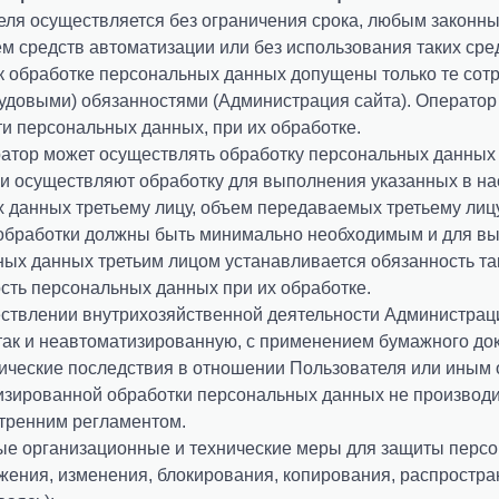
фа
Белгород
Поиск по сайту...
Текст сообщения
Ваш вопрос
еля осуществляется без ограничения срока, любым законн
лефон *
Отчество
елябинск
Киров
 средств автоматизации или без использования таких сре
Текст отзыва
к обработке персональных данных допущены только те сотр
ижний Новгород
Кострома
Согласен на обработку
Согласен на обработку
Согласен на обработку
Согласен на обработку
персональных данных
персональных данных
персональных данных
персональных данных
Название компании
рудовыми) обязанностями (Администрация сайта). Оператор
овосибирск
Курск
mail *
и персональных данных, при их обработке.
Ваш телефон
ваново
Новороссийск
ратор может осуществлять обработку персональных данных 
ОТПРАВИТЬ
ОТПРАВИТЬ
ОТПРАВИТЬ
ОТПРАВИТЬ
Согласен на обработку
персональных данных
рославль
Ростов-на-Дону
 и осуществляют обработку для выполнения указанных в на
х данных третьему лицу, объем передаваемых третьему ли
катеринбург
Ставрополь
Согласен на обработку
Согласен на обработку
персональных данных
персональных данных
E-mail
 обработки должны быть минимально необходимым и для вы
моленск
Тюмень
ОТПРАВИТЬ
ых данных третьим лицом устанавливается обязанность та
Согласен на обработку
персональных данных
амара
Владикавказ
сть персональных данных при их обработке.
олгоград
Пенза
ществлении внутрихозяйственной деятельности Администрац
ЗАДАТЬ ВОПРОС
ЗАДАТЬ ВОПРОС
Согласен на обработку
персональных данных
так и неавтоматизированную, с применением бумажного до
емерово
ОСТАВИТЬ ОТЗЫВ
ческие последствия в отношении Пользователя или иным 
изированной обработки персональных данных не производи
ОТПРАВИТЬ
тренним регламентом.
мые организационные и технические меры для защиты перс
жения, изменения, блокирования, копирования, распростра