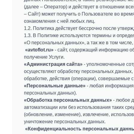
Крупнотоннажные грузоперевозки
О компании
(далее – Оператор) и действует в отношении в
Перевозка мотоцикла
– Сайт) может получить о Пользователе во вре
Рефрижераторные перевозки
Вакансии
ознакомления с ней любых лиц.
Экспресс
1.2. Политика действует бессрочно после утверж
Контакты
Сборные грузы
1.3. В Политике используются термины и опреде
«О персональных данных», а так же в том числе,
Такси
«
avtoflot.ru
»
- сайт, содержащий информацию об 
получение Услуги.
ОПЛАТА-ONLINE
«Администрация сайта»
- уполномоченные сотр
осуществляют обработку персональных данных, 
обработке, действия (операции), совершаемые 
«Персональные данные»
- любая информация,
персональных данных).
«Обработка персональных данных»
- любое д
автоматизации или без использования таких сре
(обновление, изменение), извлечение, использов
уничтожение персональных данных.
«Конфиденциальность персональных данн