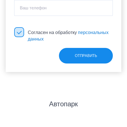
Волгоград
Пенза
Кемерово
Ваш телефон
Согласен на обработку
персональных
ЗАДАТЬ ВОПРОС
ЗАДАТЬ ВОПРОС
данных
ОСТАВИТЬ ОТЗЫВ
Согласен на обработку
персональных
ОТПРАВИТЬ
данных
ОТПРАВИТЬ
Автопарк