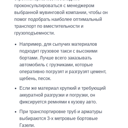
проконсультироваться с менеджером
выбранной мувинговой компании, чтобы он
помог подобрать наиболее оптимальный
транспорт по вместительности и
грузоподъемности.
Например, для сыпучих материалов
подходит грузовое такси с высокими
бортами. Лучше всего заказывать
автомобиль с грузчиками, которые
оперативно погрузят и разгрузят цемент,
щебень, песок.
Если же материал хрупкий и требующий
Оставить свой отзыв о нас
аккуратной разгрузки и погрузки, он
Номер купона
Стать партнером
Не нашли ответ? Задайте свой вопрос
фиксируется ремнями к кузову авто.
Выберите город
Ваше имя
При транспортировке труб и арматуры
Заключить договор
выбираются 3-х метровые бортовые
Ваше имя
Ваше имя
Дата заказа
Москва
Владивосток
Оплата-online
Газели.