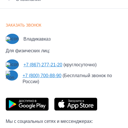
Дачный переезд
Вызов эвакуатора
Перевозка сейфов
Услуги грузчиков
Отзывы клиентов
Хрупкий груз
Наши партнеры
Крупнотоннажные грузоперевозки
ЗАКАЗАТЬ ЗВОНОК
Документы
Перевозка мотоцикла
Часто задаваемые вопросы
Рефрижераторные перевозки
Владикавказ
Новости
Экспресс
Для физических лиц:
Контакты
Сборные грузы
Пользовательское соглашение
+7 (867) 277-21-20
(круглосуточно)
Политика обработки персональных данных
+7 (800) 700-88-90
(Бесплатный звонок по
Политика конфиденциальности Автофлот Пульт
России)
Мы с социальных сетях и мессенджерах: