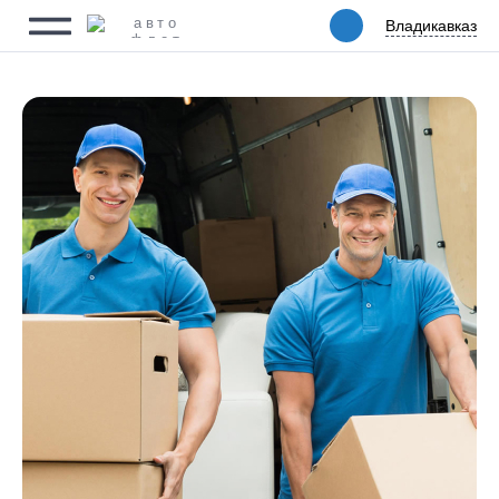
Владикавказ
Владикавказ
Физическим лицам
Юридическим лицам
Ритейл
Услуги
Цены
Автопарк
Акции
Упаковка
О компании