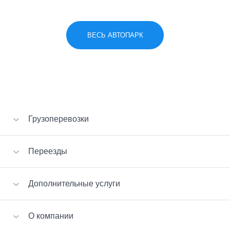
ВЕСЬ АВТОПАРК
Грузоперевозки
Перевозка вещей
Переезды
Перевозка мебели
Перевозка стройматериалов
VIP-переезд
Дополнительные услуги
Перевозка бытовой техники
Квартирный переезд
Перевозка пианино
Офисный переезд
Сборка-разборка мебели
Малогабаритные грузы
О компании
Дачный переезд
Вызов эвакуатора
Перевозка сейфов