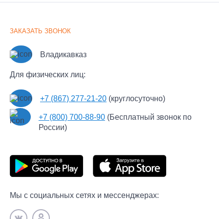
Услуги грузчиков
Отзывы клиентов
Хрупкий груз
Наши партнеры
Крупнотоннажные грузоперевозки
ЗАКАЗАТЬ ЗВОНОК
Документы
Перевозка мотоцикла
Часто задаваемые вопросы
Рефрижераторные перевозки
Владикавказ
Новости
Экспресс
Для физических лиц:
Контакты
Сборные грузы
Пользовательское соглашение
+7 (867) 277-21-20
(круглосуточно)
Политика обработки персональных данных
+7 (800) 700-88-90
(Бесплатный звонок по
Политика конфиденциальности Автофлот Пульт
России)
Мы с социальных сетях и мессенджерах: