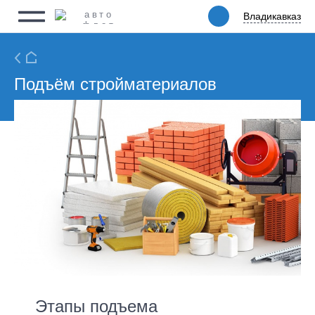
Владикавказ
Владикавказ
Физическим лицам
Юридическим лицам
Ритейл
Подъём стройматериалов
Услуги
Цены
Автопарк
Акции
Упаковка
О компании
Этапы подъема