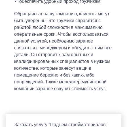
Саратов
Краснодар
обеспечить удобный проход грузчикам.
+7 (___) ___-__-__
+7 (___) ___-__-__
Имя
Тольятти
Рязань
Имя *
Оцените
Обращаясь в нашу компанию, клиенты могут
Ваш телефон
Ваш телефон
Ваш телефон
Ваш телефон
Омск
Барнаул
Ваш email
быть уверенны, что грузчики справятся с
Поиск по сайту...
Уфа
Белгород
Текст сообщения
Ваш вопрос
работой любой сложности в максимально
Отчество
Телефон *
Челябинск
Киров
оперативные сроки. Чтобы воспользоваться
Текст отзыва
Согласен на обработку
Согласен на обработку
Согласен на обработку
Согласен на обработку
персональных
персональных
персональных
персональных
Нижний Новгород
Кострома
данной услугой, необходимо заранее
Название компании
данных
данных
данных
данных
Новосибирск
Курск
связаться с менеджером и обсудить с ним все
E-mail *
Ваш телефон
Иваново
Новороссийск
детали. Он отправит к вам опытных и
Ярославль
Ростов-на-Дону
квалифицированных специалистов в нужном
Согласен на обработку
персональных данных
ОТПРАВИТЬ
ОТПРАВИТЬ
ОТПРАВИТЬ
ОТПРАВИТЬ
Екатеринбург
Ставрополь
количестве, которые занесут вещи в
Смоленск
Тюмень
помещение бережно и без каких-либо
E-mail
Согласен на обработку
Согласен на обработку
персональных данных
персональных данных
повреждений. Также менеджер мувинговой
Самара
Владикавказ
ОТПРАВИТЬ
компании заранее озвучит стоимость услуг.
Согласен на обработку
персональных данных
Волгоград
Пенза
Кемерово
Согласен на обработку
персональных
ЗАДАТЬ ВОПРОС
ЗАДАТЬ ВОПРОС
данных
ОСТАВИТЬ ОТЗЫВ
Заказать услугу "Подъём стройматериалов"
ОТПРАВИТЬ