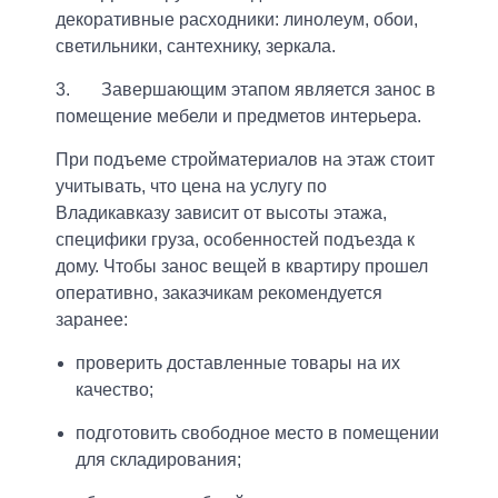
декоративные расходники: линолеум, обои,
светильники, сантехнику, зеркала.
3. Завершающим этапом является занос в
помещение мебели и предметов интерьера.
При подъеме стройматериалов на этаж стоит
учитывать, что цена на услугу по
Оставить свой отзыв о нас
Владикавказу зависит от высоты этажа,
Номер купона
специфики груза, особенностей подъезда к
Стать партнером
Не нашли ответ? Задайте свой вопрос
дому. Чтобы занос вещей в квартиру прошел
Выберите город
Ваше имя
оперативно, заказчикам рекомендуется
Заключить договор
Ваше имя
Ваше имя
заранее:
Дата заказа
Москва
Владивосток
Оплата-online
Мытищи
Воронеж
проверить доставленные товары на их
Электронная почта
Ваше имя
Назначение платежа
Подольск
Ижевск
качество;
Электронная почта
Электронная почта
Санкт-Петербург
Красноярск
Фамилия
подготовить свободное место в помещении
Ульяновск
Сочи
Сумма (руб.)
для складирования;
Ваше имя
Ваше имя
Ваше имя
Ваше имя
+7 (___) ___-__-__
Ваш телефон
Пермь
Казань